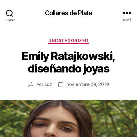
Collares de Plata
Buscar
Menú
Categorías
UNCATEGORIZED
Emily Ratajkowski,
diseñando joyas
Por
Luz
noviembre 29, 2019
Autor
Fecha
de
de
la
la
entrada
entrada