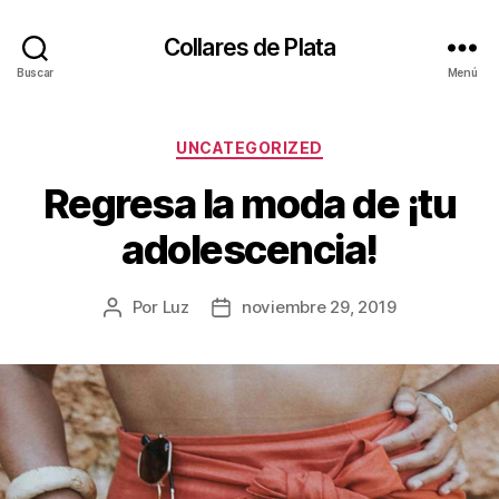
Collares de Plata
Buscar
Menú
Categorías
UNCATEGORIZED
Regresa la moda de ¡tu
adolescencia!
Por
Luz
noviembre 29, 2019
Autor
Fecha
de
de
la
la
entrada
entrada